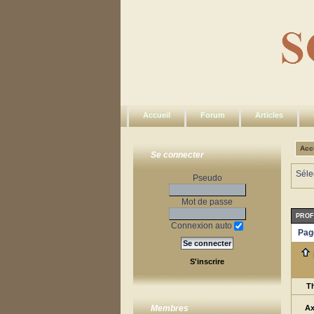
Accueil
Forum
Articles
Acc
Se connecter
Séle
Pseudo
Mot de passe
PROF
Connexion auto
Pag
S'inscrire
T
Ax
Membres