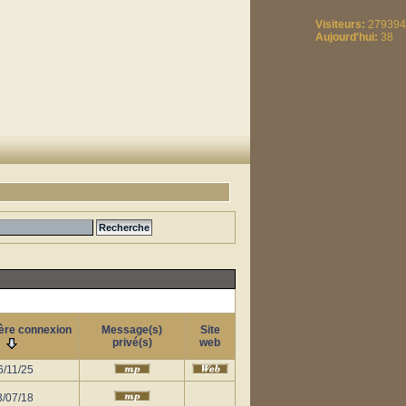
Visiteurs:
279394
Aujourd'hui:
38
ère connexion
Message(s)
Site
privé(s)
web
6/11/25
3/07/18