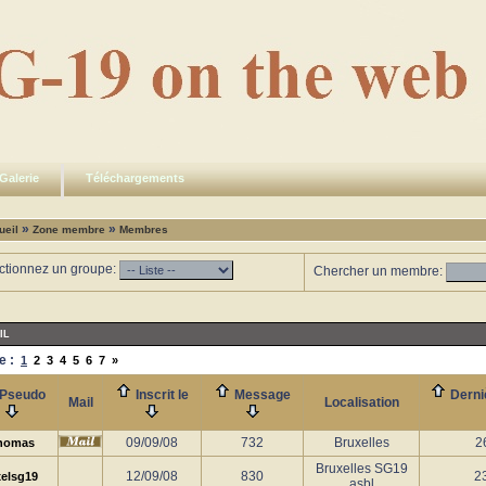
Galerie
Téléchargements
»
»
ueil
Zone membre
Membres
ctionnez un groupe:
Chercher un membre:
IL
e :
1
2
3
4
5
6
7
»
Pseudo
Inscrit le
Message
Derni
Mail
Localisation
09/09/08
732
Bruxelles
2
homas
Bruxelles SG19
12/09/08
830
2
elsg19
asbl