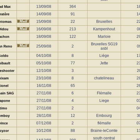
13/09/08
364
1
ad Max
14/09/08
91
1
ratère
15/09/08
22
Bruxelles
2
ntomas
16/09/08
213
Kampenhout
0
Didou
18/09/08
122
Marloie
2
achon
Bruxelles SG19
25/09/08
2
0
an Reno
asbl
04/10/08
8
Liège
1
Goldo
05/10/08
77
Jette
2
ibault
12/10/08
3
2
eshooter
23/10/08
8
chatelineau
2
ixam
16/11/08
65
2
ionel
27/11/08
6
Flémalle
2
ain SAG
27/11/08
4
Liege
0
lapone
27/11/08
2
0
timo
28/11/08
12
Embourg
3
omboy
07/12/08
2
flémalle
0
vince
10/12/08
88
Braine-leComte
1
cyzor
south central