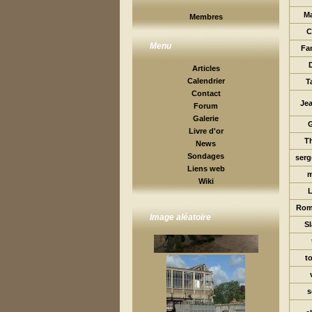
M
Membres
C
Menu
Fa
Articles
Calendrier
T
Contact
Je
Forum
Galerie
Livre d'or
Th
News
Sondages
serg
Liens web
m
Wiki
L
Rom
Image aléatoire
S
t
s