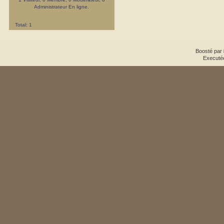
Administrateur En ligne.
Total: 1
Boosté par
Executé