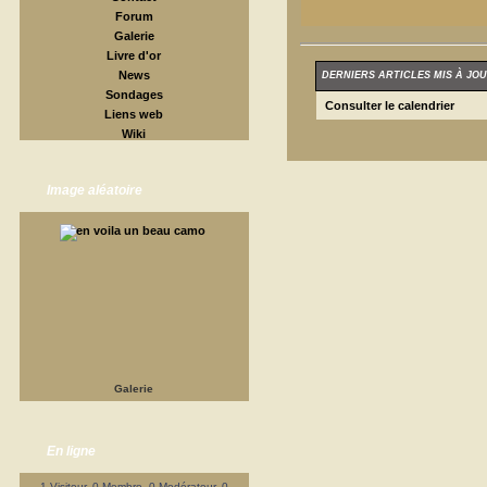
Forum
Galerie
Livre d'or
News
DERNIERS ARTICLES MIS À JOU
Sondages
Consulter le calendrier
Liens web
Wiki
Image aléatoire
Galerie
En ligne
1 Visiteur, 0 Membre, 0 Modérateur, 0