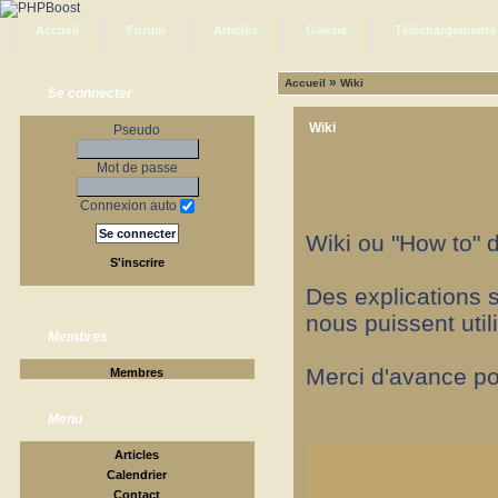
Accueil
Forum
Articles
Galerie
Téléchargements
»
Accueil
Wiki
Se connecter
Wiki
Pseudo
Mot de passe
Connexion auto
Wiki ou "How to" d
S'inscrire
Des explications s
nous puissent utili
Membres
Merci d'avance po
Membres
Menu
Articles
Calendrier
Contact