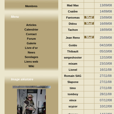
13/09/08
Mad Max
Membres
14/09/08
Cratère
Menu
15/09/08
Fantomas
16/09/08
Didou
Articles
18/09/08
Calendrier
Tachon
Contact
25/09/08
Jean Reno
Forum
Galerie
04/10/08
Goldo
Livre d'or
05/10/08
Thibault
News
Sondages
12/10/08
sergeshooter
Liens web
23/10/08
mixam
Wiki
16/11/08
Lionel
27/11/08
Romain SAG
Image aléatoire
27/11/08
Slapone
27/11/08
timo
28/11/08
tomboy
07/12/08
vince
10/12/08
scyzor