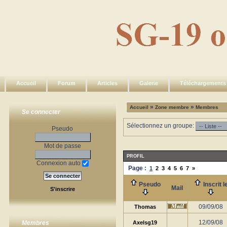
Accueil
Forum
Articles
Galerie
Téléchargements
»
»
Accueil
Zone membre
Membres
Se connecter
Sélectionnez un groupe:
Pseudo
Mot de passe
PROFIL
Connexion auto
Page :
1
2
3
4
5
6
7
»
Pseudo
Inscrit l
Mail
S'inscrire
09/09/08
Thomas
12/09/08
Axelsg19
Membres