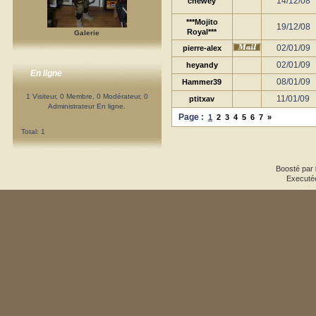
14/12/08
chewey
***Mojito
19/12/08
Royal***
Galerie
02/01/09
pierre-alex
02/01/09
heyandy
En ligne
08/01/09
Hammer39
1 Visiteur, 0 Membre, 0 Modérateur, 0
11/01/09
ptitxav
Administrateur En ligne.
Page :
1
2
3
4
5
6
7
»
Total: 1
Boosté par
Executé