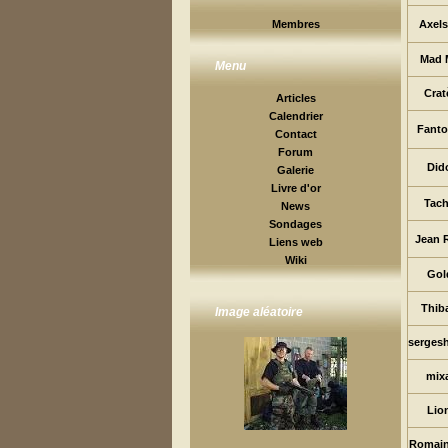
Axel
Membres
Mad 
Menu
Crat
Articles
Calendrier
Fant
Contact
Forum
Did
Galerie
Livre d'or
Tac
News
Sondages
Jean 
Liens web
Wiki
Gol
Thib
Image aléatoire
serges
mix
Lio
Romai