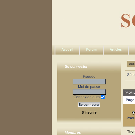
Accueil
Forum
Articles
Acc
Se connecter
Séle
Pseudo
Mot de passe
PROFI
Connexion auto
Page 
S'inscrire
Pse
Tho
Membres