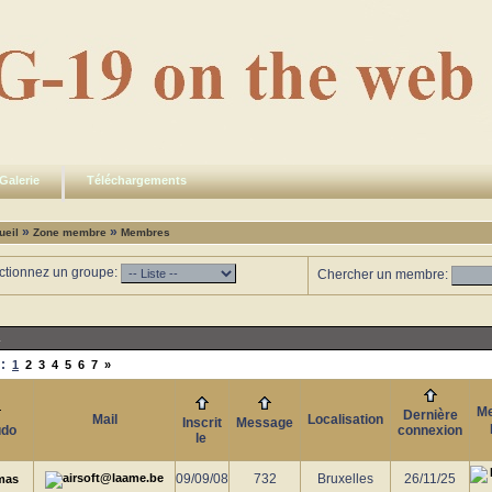
Galerie
Téléchargements
»
»
ueil
Zone membre
Membres
ctionnez un groupe:
Chercher un membre:
L
:
1
2
3
4
5
6
7
»
Me
Dernière
Mail
Localisation
Inscrit
Message
udo
connexion
le
09/09/08
732
Bruxelles
26/11/25
mas