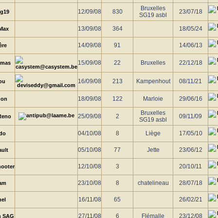
Bruxelles
12/09/08
830
23/07/18
sg19
SG19 asbl
13/09/08
364
18/05/24
Max
14/09/08
91
14/06/13
ère
15/09/08
22
Bruxelles
22/12/18
omas
16/09/08
213
Kampenhout
08/11/21
ou
18/09/08
122
Marloie
29/06/16
hon
Bruxelles
25/09/08
2
09/11/09
Reno
SG19 asbl
04/10/08
8
Liège
17/05/10
do
05/10/08
77
Jette
23/06/12
ault
12/10/08
3
20/10/11
hooter
23/10/08
8
chatelineau
28/07/18
am
16/11/08
65
26/02/21
nel
27/11/08
6
Flémalle
23/12/08
n SAG