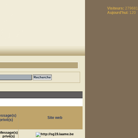
Visiteurs:
279681
Aujourd'hui:
120
ssage(s)
Site web
privé(s)