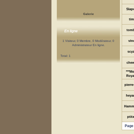
Slap
Galerie
ti
tom
En ligne
vin
1 Visiteur, 0 Membre, 0 Modérateur, 0
Administrateur En ligne.
scy
Total: 1
che
***Mo
Roya
pierre
heya
Hamm
ptit
Page 