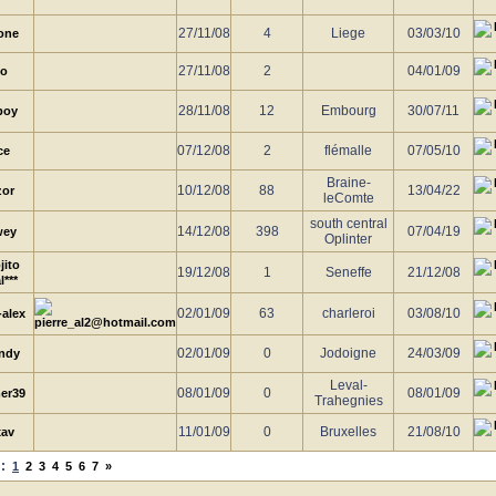
27/11/08
4
Liege
03/03/10
one
27/11/08
2
04/01/09
mo
28/11/08
12
Embourg
30/07/11
boy
07/12/08
2
flémalle
07/05/10
ce
Braine-
10/12/08
88
13/04/22
zor
leComte
south central
14/12/08
398
07/04/19
wey
Oplinter
jito
19/12/08
1
Seneffe
21/12/08
l***
02/01/09
63
charleroi
03/08/10
-alex
02/01/09
0
Jodoigne
24/03/09
ndy
Leval-
08/01/09
0
08/01/09
er39
Trahegnies
11/01/09
0
Bruxelles
21/08/10
xav
:
1
2
3
4
5
6
7
»