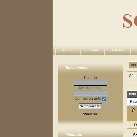
Accueil
Forum
Articles
Acc
Se connecter
Séle
Pseudo
Mot de passe
PROF
Connexion auto
Pag
S'inscrire
T
Ax
Membres