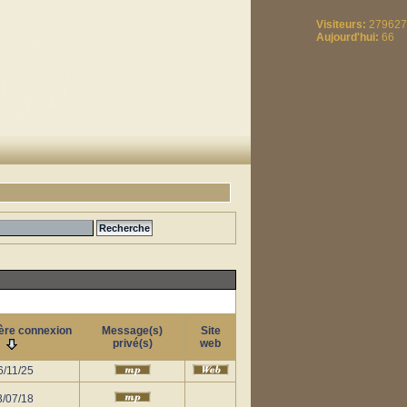
Visiteurs:
279627
Aujourd'hui:
66
ère connexion
Message(s)
Site
privé(s)
web
6/11/25
3/07/18