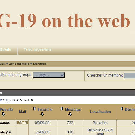
Galerie
Téléchargements
»
»
ueil
Zone membre
Membres
ctionnez un groupe:
Chercher un membre:
IL
e :
1
2
3
4
5
6
7
»
Pseudo
Inscrit le
Message
Derni
Mail
Localisation
09/09/08
732
Bruxelles
2
homas
Bruxelles SG19
12/09/08
830
2
elsg19
asbl