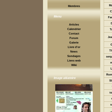
M
Membres
C
Menu
Fa
Articles
Calendrier
T
Contact
Je
Forum
Galerie
Livre d'or
Th
News
Sondages
serg
Liens web
m
Wiki
L
Rom
Image aléatoire
S
t
s