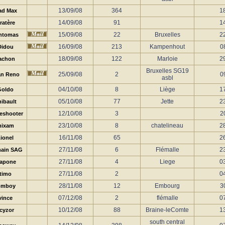
13/09/08
364
1
ad Max
14/09/08
91
1
ratère
15/09/08
22
Bruxelles
2
ntomas
16/09/08
213
Kampenhout
0
Didou
18/09/08
122
Marloie
2
achon
Bruxelles SG19
25/09/08
2
0
an Reno
asbl
04/10/08
8
Liège
1
Goldo
05/10/08
77
Jette
2
ibault
12/10/08
3
2
eshooter
23/10/08
8
chatelineau
2
ixam
16/11/08
65
2
ionel
27/11/08
6
Flémalle
2
ain SAG
27/11/08
4
Liege
0
lapone
27/11/08
2
0
timo
28/11/08
12
Embourg
3
omboy
07/12/08
2
flémalle
0
vince
10/12/08
88
Braine-leComte
1
cyzor
south central