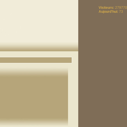
Visiteurs:
279770
Aujourd'hui:
73