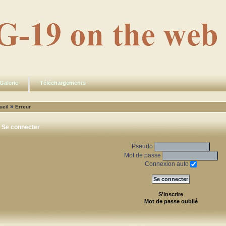
Galerie
Téléchargements
»
ueil
Erreur
Se connecter
Pseudo
Mot de passe
Connexion auto
S'inscrire
Mot de passe oublié