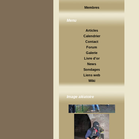
Membres
Menu
Articles
Calendrier
Contact
Forum
Galerie
Livre d'or
News
Sondages
Liens web
Wiki
Image aléatoire