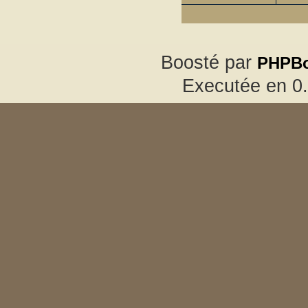
Boosté par
PHPBo
Executée en 0