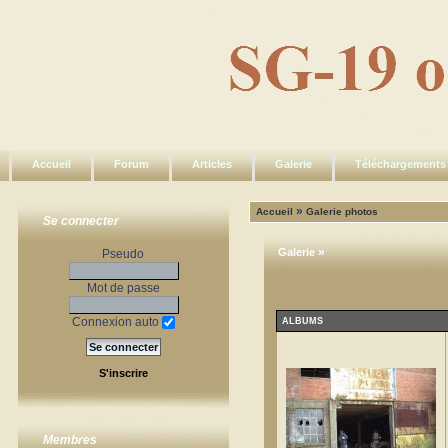
Accueil
Forum
Articles
Galerie
Téléchargements
»
Accueil
Galerie photos
Se connecter
»
Galerie
Pseudo
Mot de passe
Connexion auto
ALBUMS
S'inscrire
Membres