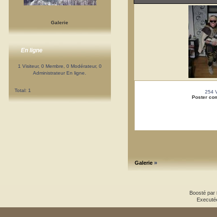
Galerie
En ligne
1 Visiteur, 0 Membre, 0 Modérateur, 0
Administrateur En ligne.
Total: 1
254 
Poster co
»
Galerie
Boosté par
Executé