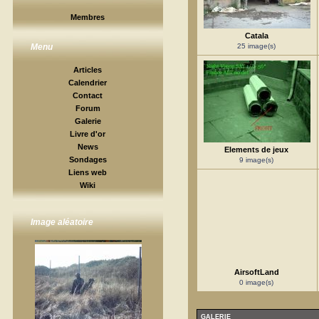
Membres
Catala
25 image(s)
Menu
Articles
Calendrier
Contact
Forum
Galerie
Livre d'or
News
Elements de jeux
Sondages
9 image(s)
Liens web
Wiki
Image aléatoire
AirsoftLand
0 image(s)
GALERIE