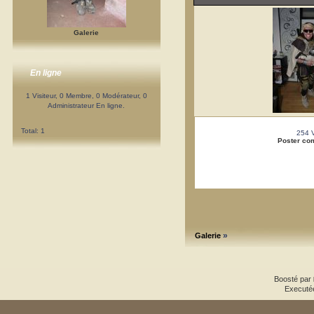
Galerie
En ligne
1 Visiteur, 0 Membre, 0 Modérateur, 0
Administrateur En ligne.
Total: 1
254 
Poster co
»
Galerie
Boosté par
Executé