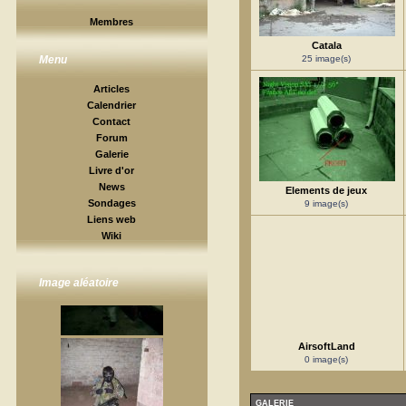
Membres
Catala
25 image(s)
Menu
Articles
Calendrier
Contact
Forum
Galerie
Livre d'or
News
Elements de jeux
Sondages
9 image(s)
Liens web
Wiki
Image aléatoire
AirsoftLand
0 image(s)
GALERIE