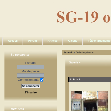
Accueil
Forum
Articles
Galerie
Téléchargements
»
Accueil
Galerie photos
Se connecter
»
Galerie
Pseudo
Mot de passe
Connexion auto
ALBUMS
S'inscrire
Membres