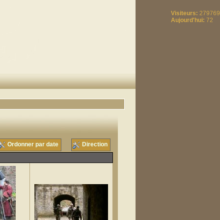
Visiteurs:
279769
Aujourd'hui:
72
Ordonner par date
Direction