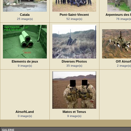
Catala
Pont-Saint-Vincent
Arpenteurs des 
25 image(s)
52 image(s)
76 image(s
Elements de jeux
Diverses Photos
Off Airsof
9 image(s)
35 image(s)
2 image(s)
AirsoftLand
Matos et Tenus
0 image(s)
9 image(s)
GALERIE