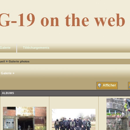
Galerie
Téléchargements
»
ueil
Galerie photos
»
Galerie
Afficher
ALBUMS