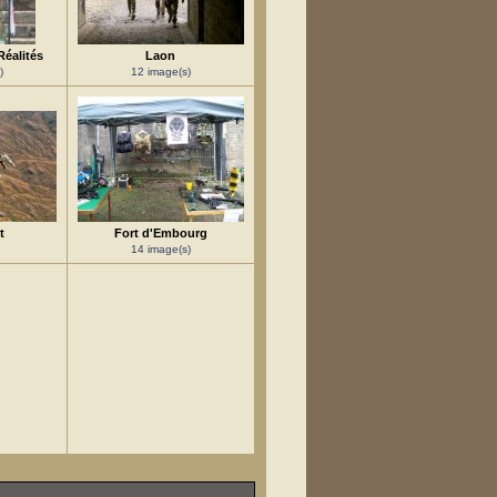
Réalités
Laon
)
12 image(s)
t
Fort d'Embourg
14 image(s)