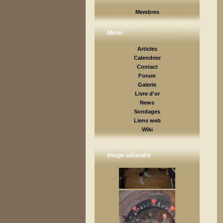
Membres
Menu
Articles
Calendrier
Contact
Forum
Galerie
Livre d'or
News
Sondages
Liens web
Wiki
Image aléatoire