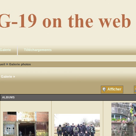
Galerie
Téléchargements
»
ueil
Galerie photos
»
Galerie
Afficher
ALBUMS