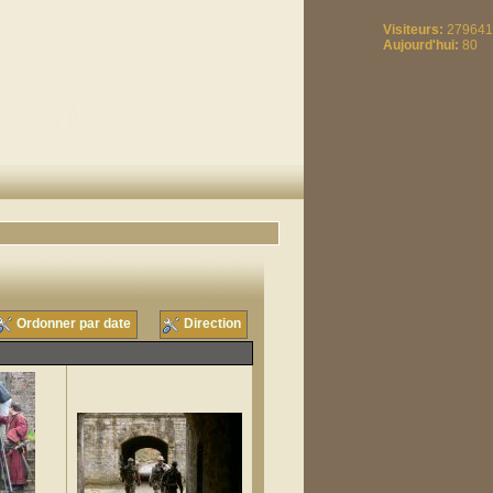
Visiteurs:
279641
Aujourd'hui:
80
Ordonner par date
Direction