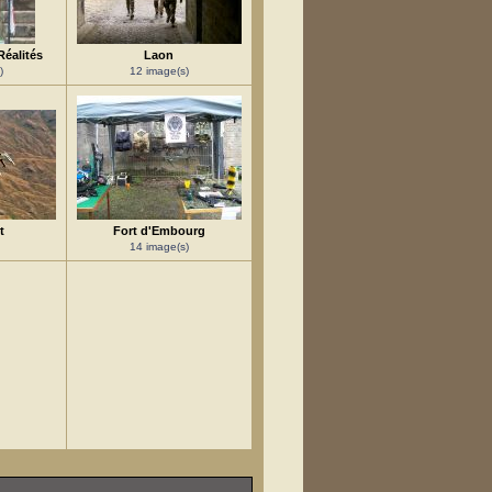
Réalités
Laon
)
12 image(s)
t
Fort d'Embourg
14 image(s)