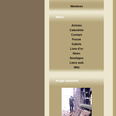
Membres
Menu
Articles
Calendrier
Contact
Forum
Galerie
Livre d'or
News
Sondages
Liens web
Wiki
Image aléatoire