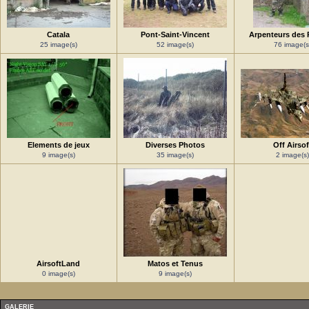
Catala
Pont-Saint-Vincent
Arpenteurs des 
25 image(s)
52 image(s)
76 image(s
Elements de jeux
Diverses Photos
Off Airsof
9 image(s)
35 image(s)
2 image(s)
AirsoftLand
Matos et Tenus
0 image(s)
9 image(s)
GALERIE