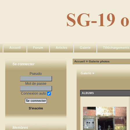
Accueil
Forum
Articles
Galerie
Téléchargements
»
Accueil
Galerie photos
Se connecter
»
Galerie
Pseudo
Mot de passe
Connexion auto
ALBUMS
S'inscrire
Membres