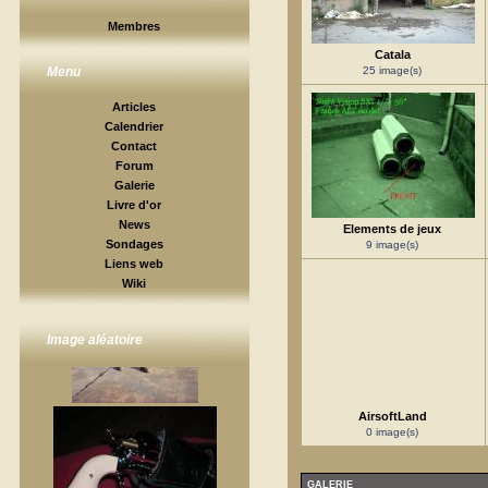
Membres
Catala
25 image(s)
Menu
Articles
Calendrier
Contact
Forum
Galerie
Livre d'or
News
Elements de jeux
Sondages
9 image(s)
Liens web
Wiki
Image aléatoire
AirsoftLand
0 image(s)
GALERIE