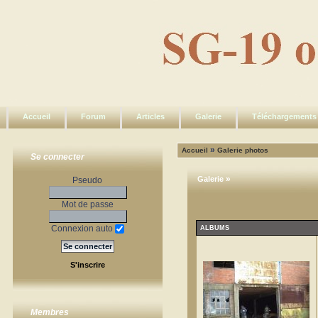
Accueil
Forum
Articles
Galerie
Téléchargements
»
Accueil
Galerie photos
Se connecter
»
Galerie
Pseudo
Mot de passe
Connexion auto
ALBUMS
S'inscrire
Membres