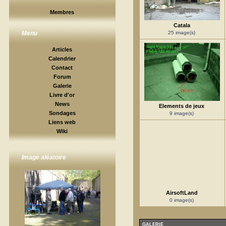
Membres
Catala
25 image(s)
Menu
Articles
Calendrier
Contact
Forum
Galerie
Livre d'or
News
Elements de jeux
Sondages
9 image(s)
Liens web
Wiki
Image aléatoire
AirsoftLand
0 image(s)
GALERIE