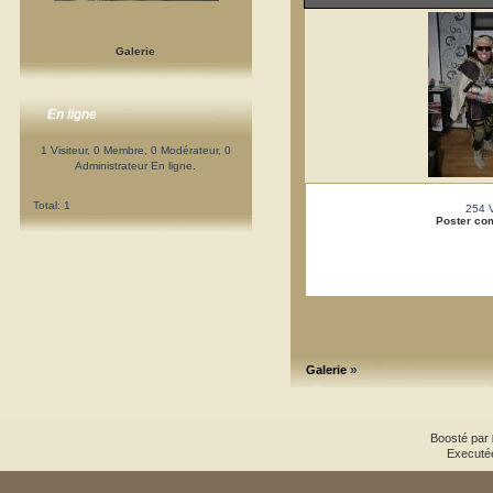
Galerie
En ligne
1 Visiteur, 0 Membre, 0 Modérateur, 0
Administrateur En ligne.
Total: 1
254 
Poster co
»
Galerie
Boosté par
Executé