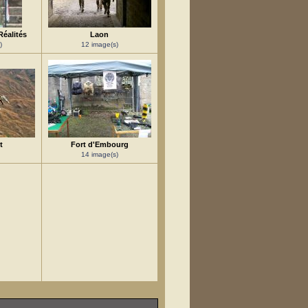
Réalités
Laon
)
12 image(s)
t
Fort d'Embourg
14 image(s)