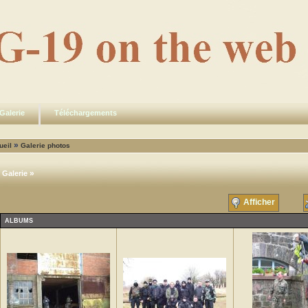
Galerie
Téléchargements
»
ueil
Galerie photos
»
Galerie
Afficher
ALBUMS