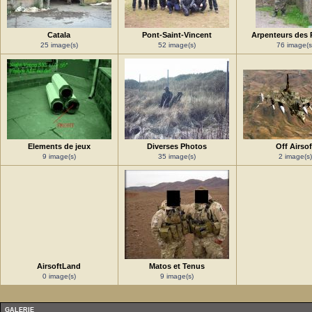
Catala
Pont-Saint-Vincent
Arpenteurs des 
25 image(s)
52 image(s)
76 image(s
Elements de jeux
Diverses Photos
Off Airsof
9 image(s)
35 image(s)
2 image(s)
AirsoftLand
Matos et Tenus
0 image(s)
9 image(s)
GALERIE