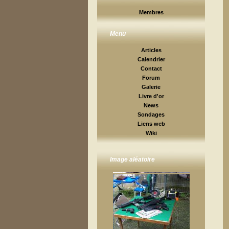
Membres
Menu
Articles
Calendrier
Contact
Forum
Galerie
Livre d'or
News
Sondages
Liens web
Wiki
Image aléatoire