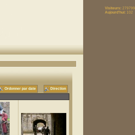
Visiteurs:
279799
Aujourd'hui:
102
Ordonner par date
Direction