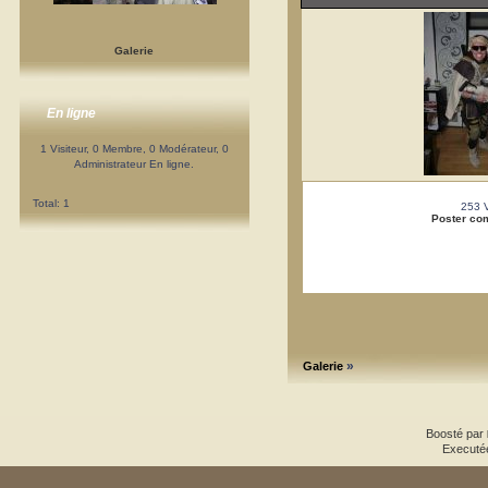
Galerie
En ligne
1 Visiteur, 0 Membre, 0 Modérateur, 0
Administrateur En ligne.
Total: 1
253 
Poster co
»
Galerie
Boosté par
Executé