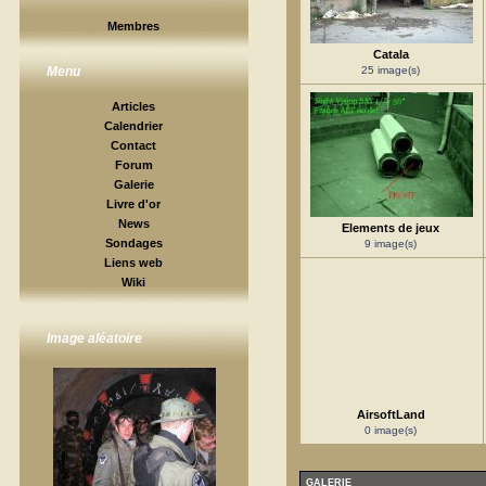
Membres
Catala
25 image(s)
Menu
Articles
Calendrier
Contact
Forum
Galerie
Livre d'or
News
Elements de jeux
Sondages
9 image(s)
Liens web
Wiki
Image aléatoire
AirsoftLand
0 image(s)
GALERIE