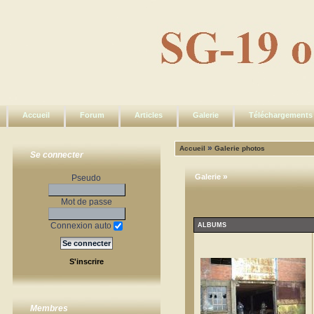
Accueil
Forum
Articles
Galerie
Téléchargements
»
Accueil
Galerie photos
Se connecter
»
Galerie
Pseudo
Mot de passe
Connexion auto
ALBUMS
S'inscrire
Membres