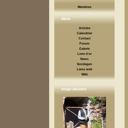
Membres
Menu
Articles
Calendrier
Contact
Forum
Galerie
Livre d'or
News
Sondages
Liens web
Wiki
Image aléatoire