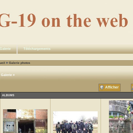
Galerie
Téléchargements
»
ueil
Galerie photos
»
Galerie
Afficher
ALBUMS