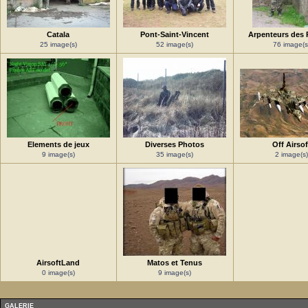
Catala
Pont-Saint-Vincent
Arpenteurs des 
25 image(s)
52 image(s)
76 image(s
Elements de jeux
Diverses Photos
Off Airsof
9 image(s)
35 image(s)
2 image(s)
AirsoftLand
Matos et Tenus
0 image(s)
9 image(s)
GALERIE