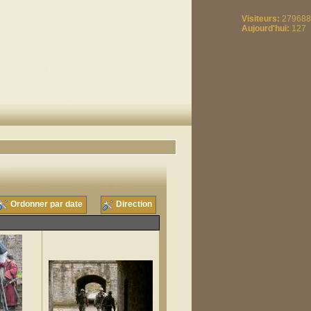
Visiteurs:
279688
Aujourd'hui:
127
Ordonner par date
Direction