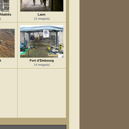
Réalités
Laon
)
12 image(s)
t
Fort d'Embourg
14 image(s)