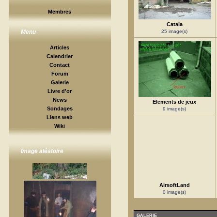
Membres
Catala
25 image(s)
Menu
Articles
Calendrier
Contact
Forum
Galerie
Livre d'or
News
Elements de jeux
Sondages
9 image(s)
Liens web
Wiki
Image aléatoire
AirsoftLand
0 image(s)
GALERIE