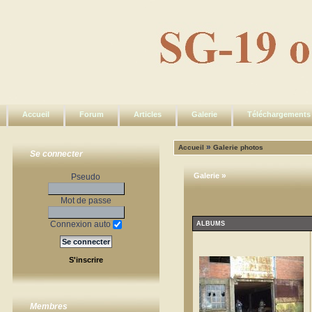
Accueil
Forum
Articles
Galerie
Téléchargements
»
Accueil
Galerie photos
Se connecter
»
Galerie
Pseudo
Mot de passe
Connexion auto
ALBUMS
S'inscrire
Membres