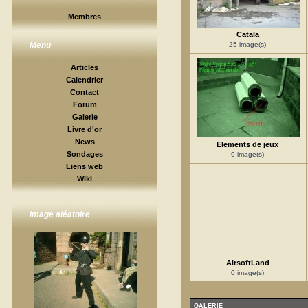
Membres
Catala
25 image(s)
Menu
Articles
Calendrier
Contact
Forum
Galerie
Livre d'or
News
Elements de jeux
Sondages
9 image(s)
Liens web
Wiki
Image aléatoire
AirsoftLand
0 image(s)
GALERIE