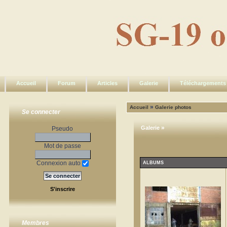
Accueil
Forum
Articles
Galerie
Téléchargements
»
Accueil
Galerie photos
Se connecter
»
Galerie
Pseudo
Mot de passe
Connexion auto
ALBUMS
S'inscrire
Membres