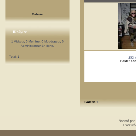
Galerie
En ligne
1 Visiteur, 0 Membre, 0 Modérateur, 0
Administrateur En ligne.
Total: 1
253 
Poster co
»
Galerie
Boosté par
Executé