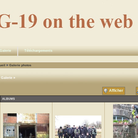
Galerie
Téléchargements
»
ueil
Galerie photos
»
Galerie
Afficher
ALBUMS