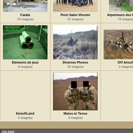
Catala
Pont-Saint-Vincent
Arpenteurs des 
25 image(s)
52 image(s)
76 image(s
Elements de jeux
Diverses Photos
Off Airsof
9 image(s)
35 image(s)
2 image(s)
AirsoftLand
Matos et Tenus
0 image(s)
9 image(s)
GALERIE