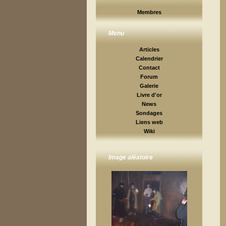
Membres
Menu
Articles
Calendrier
Contact
Forum
Galerie
Livre d'or
News
Sondages
Liens web
Wiki
Image aléatoire