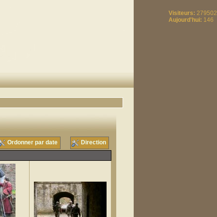
Visiteurs:
279502
Aujourd'hui:
146
Ordonner par date
Direction