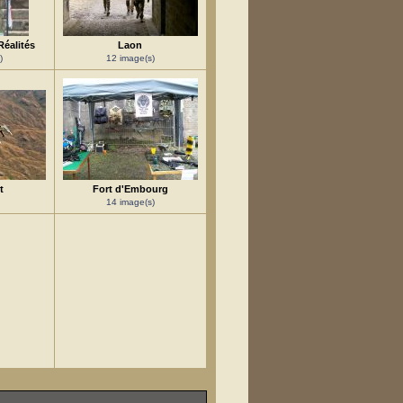
Réalités
Laon
)
12 image(s)
t
Fort d'Embourg
14 image(s)