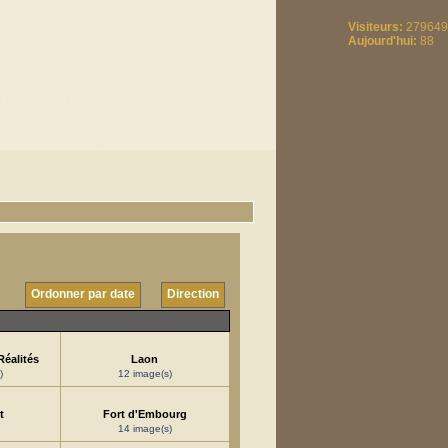
Visiteurs:
279649
Aujourd'hui:
88
Ordonner par date
Direction
Réalités
Laon
)
12 image(s)
t
Fort d'Embourg
14 image(s)