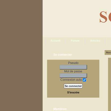
Accueil
Forum
Articles
Acc
Se connecter
Pseudo
Mot de passe
Connexion auto
S'inscrire
Membres