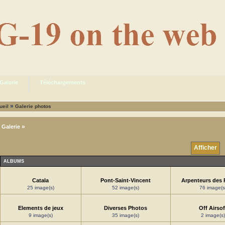
Galerie
Téléchargements
»
ueil
Galerie photos
»
Galerie
Afficher
ALBUMS
Catala
Pont-Saint-Vincent
Arpenteurs des 
25 image(s)
52 image(s)
76 image(s
Elements de jeux
Diverses Photos
Off Airsof
9 image(s)
35 image(s)
2 image(s)