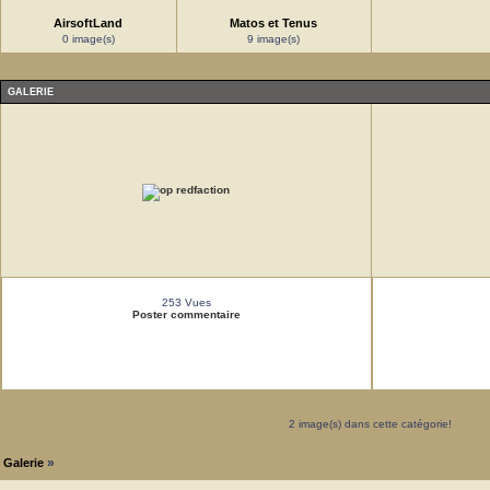
AirsoftLand
Matos et Tenus
0 image(s)
9 image(s)
GALERIE
253 Vues
Poster commentaire
2 image(s) dans cette catégorie!
»
Galerie