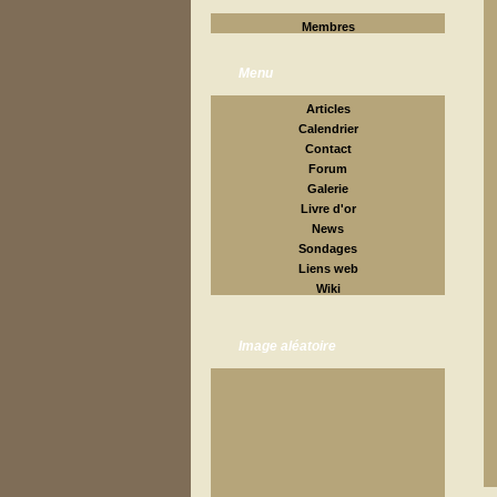
Membres
Menu
Articles
Calendrier
Contact
Forum
Galerie
Livre d'or
News
Sondages
Liens web
Wiki
Image aléatoire