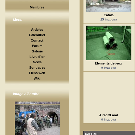
Membres
Catala
25 image(s)
Menu
Articles
Calendrier
Contact
Forum
Galerie
Livre d'or
News
Elements de jeux
Sondages
9 image(s)
Liens web
Wiki
Image aléatoire
AirsoftLand
0 image(s)
GALERIE