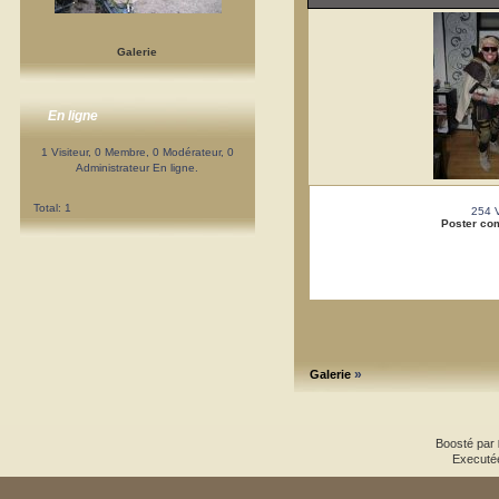
Galerie
En ligne
1 Visiteur, 0 Membre, 0 Modérateur, 0
Administrateur En ligne.
Total: 1
254 
Poster co
»
Galerie
Boosté par
Executé