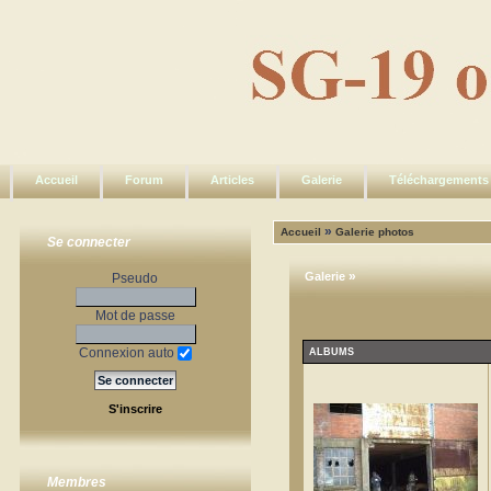
Accueil
Forum
Articles
Galerie
Téléchargements
»
Accueil
Galerie photos
Se connecter
»
Galerie
Pseudo
Mot de passe
Connexion auto
ALBUMS
S'inscrire
Membres