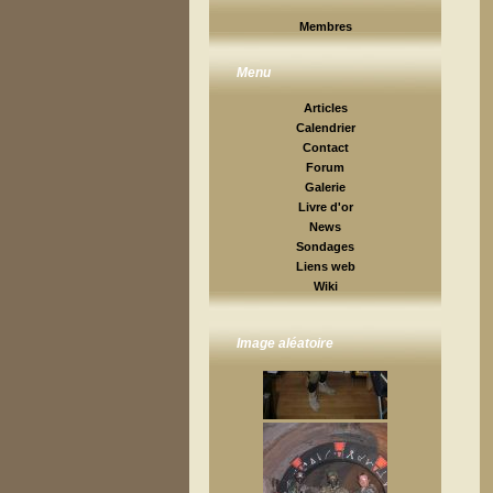
Membres
Menu
Articles
Calendrier
Contact
Forum
Galerie
Livre d'or
News
Sondages
Liens web
Wiki
Image aléatoire