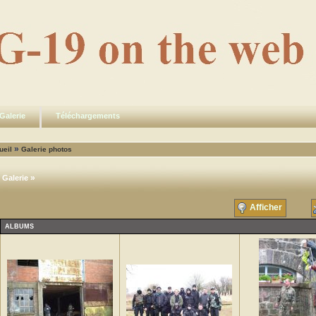
Galerie
Téléchargements
»
ueil
Galerie photos
»
Galerie
Afficher
ALBUMS