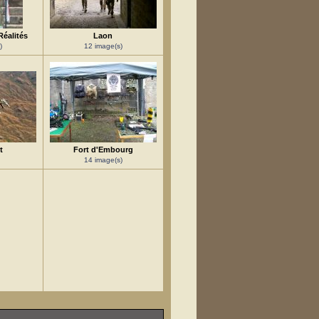
Réalités
Laon
)
12 image(s)
t
Fort d'Embourg
14 image(s)