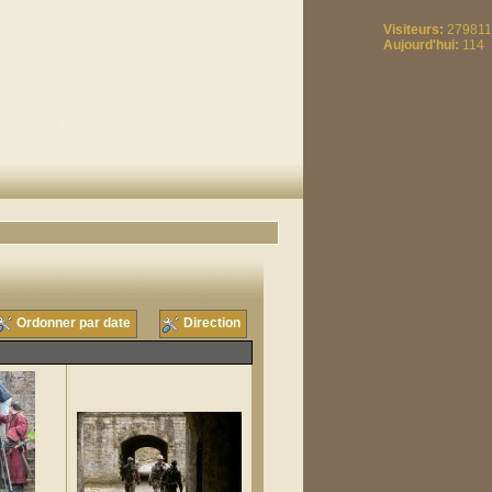
Visiteurs:
279811
Aujourd'hui:
114
Ordonner par date
Direction