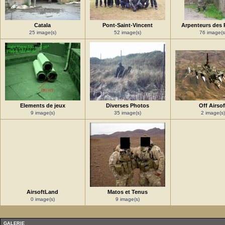
Catala
Pont-Saint-Vincent
Arpenteurs des 
25 image(s)
52 image(s)
76 image(s
Elements de jeux
Diverses Photos
Off Airsof
9 image(s)
35 image(s)
2 image(s)
AirsoftLand
Matos et Tenus
0 image(s)
9 image(s)
GALERIE