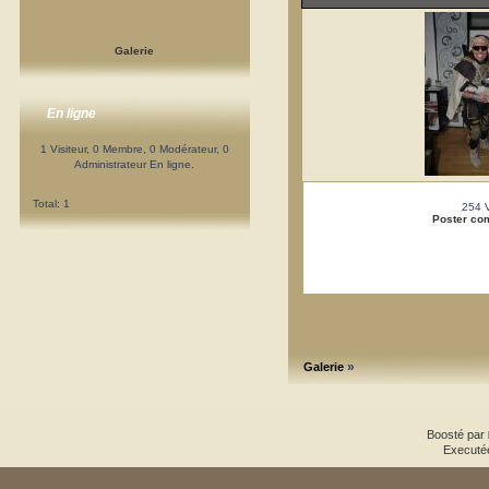
Galerie
En ligne
1 Visiteur, 0 Membre, 0 Modérateur, 0
Administrateur En ligne.
Total: 1
254 
Poster co
»
Galerie
Boosté par
Executé