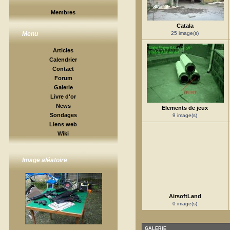
Membres
Catala
25 image(s)
Menu
Articles
Calendrier
Contact
Forum
Galerie
Livre d'or
News
Elements de jeux
Sondages
9 image(s)
Liens web
Wiki
Image aléatoire
AirsoftLand
0 image(s)
GALERIE