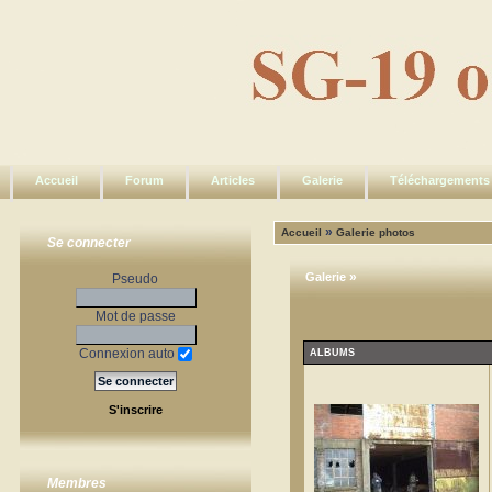
Accueil
Forum
Articles
Galerie
Téléchargements
»
Accueil
Galerie photos
Se connecter
»
Galerie
Pseudo
Mot de passe
Connexion auto
ALBUMS
S'inscrire
Membres