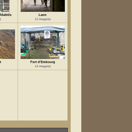
Réalités
Laon
)
12 image(s)
t
Fort d'Embourg
14 image(s)