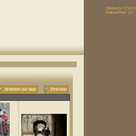
Visiteurs:
279834
Aujourd'hui:
137
Ordonner par date
Direction