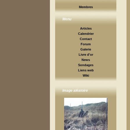
Membres
Menu
Articles
Calendrier
Contact
Forum
Galerie
Livre d'or
News
Sondages
Liens web
Wiki
Image aléatoire