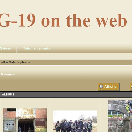
Galerie
Téléchargements
»
ueil
Galerie photos
»
Galerie
Afficher
ALBUMS