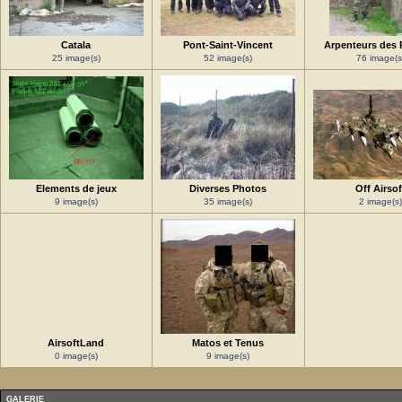
Catala
Pont-Saint-Vincent
Arpenteurs des 
25 image(s)
52 image(s)
76 image(s
Elements de jeux
Diverses Photos
Off Airsof
9 image(s)
35 image(s)
2 image(s)
AirsoftLand
Matos et Tenus
0 image(s)
9 image(s)
GALERIE