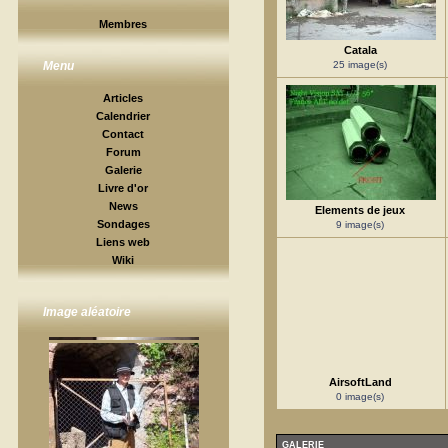
Membres
Catala
25 image(s)
Menu
Articles
Calendrier
Contact
Forum
Galerie
Livre d'or
News
Elements de jeux
Sondages
9 image(s)
Liens web
Wiki
Image aléatoire
AirsoftLand
0 image(s)
GALERIE