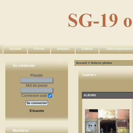
Accueil
Forum
Articles
Galerie
Téléchargements
»
Accueil
Galerie photos
Se connecter
»
Galerie
Pseudo
Mot de passe
Connexion auto
ALBUMS
S'inscrire
Membres