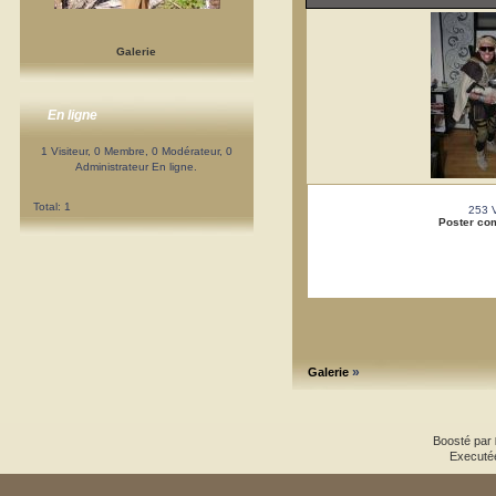
Galerie
En ligne
1 Visiteur, 0 Membre, 0 Modérateur, 0
Administrateur En ligne.
Total: 1
253 
Poster co
»
Galerie
Boosté par
Executé