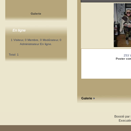
Galerie
En ligne
1 Visiteur, 0 Membre, 0 Modérateur, 0
Administrateur En ligne.
Total: 1
253 
Poster co
»
Galerie
Boosté par
Executé