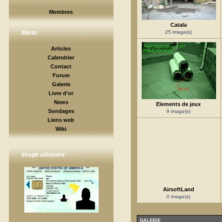
Membres
Catala
25 image(s)
Menu
Articles
Calendrier
Contact
Forum
Galerie
Livre d'or
News
Elements de jeux
Sondages
9 image(s)
Liens web
Wiki
Image aléatoire
AirsoftLand
0 image(s)
GALERIE