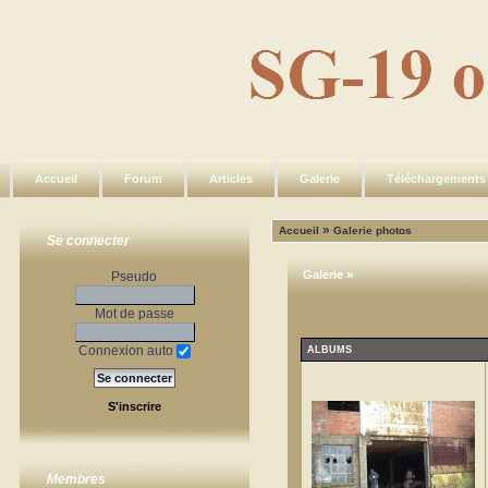
Accueil
Forum
Articles
Galerie
Téléchargements
»
Accueil
Galerie photos
Se connecter
»
Galerie
Pseudo
Mot de passe
Connexion auto
ALBUMS
S'inscrire
Membres