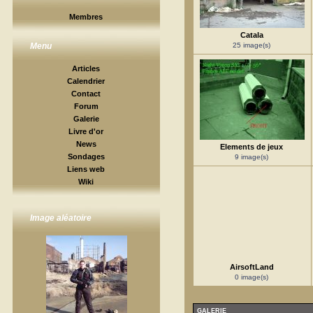
Membres
Catala
25 image(s)
Menu
Articles
Calendrier
Contact
Forum
Galerie
Livre d'or
News
Elements de jeux
Sondages
9 image(s)
Liens web
Wiki
Image aléatoire
AirsoftLand
0 image(s)
GALERIE