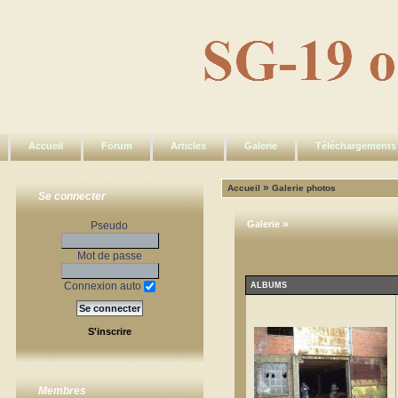
Accueil
Forum
Articles
Galerie
Téléchargements
»
Accueil
Galerie photos
Se connecter
»
Galerie
Pseudo
Mot de passe
Connexion auto
ALBUMS
S'inscrire
Membres