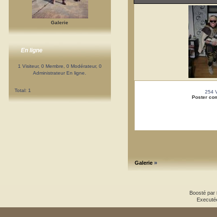
Galerie
En ligne
1 Visiteur, 0 Membre, 0 Modérateur, 0
Administrateur En ligne.
Total: 1
254 
Poster co
»
Galerie
Boosté par
Executé