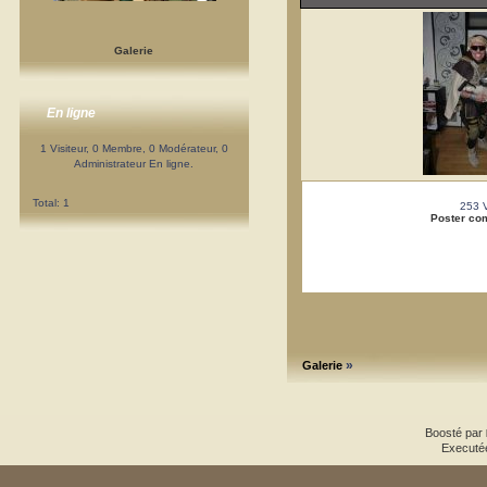
Galerie
En ligne
1 Visiteur, 0 Membre, 0 Modérateur, 0
Administrateur En ligne.
Total: 1
253 
Poster co
»
Galerie
Boosté par
Executé