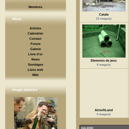
Membres
Catala
25 image(s)
Menu
Articles
Calendrier
Contact
Forum
Galerie
Livre d'or
News
Elements de jeux
Sondages
9 image(s)
Liens web
Wiki
Image aléatoire
AirsoftLand
0 image(s)
GALERIE