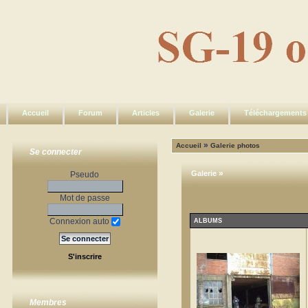
Accueil
Forum
Articles
Galerie
Téléchargements
»
Accueil
Galerie photos
Se connecter
»
Galerie
Pseudo
Mot de passe
Connexion auto
ALBUMS
S'inscrire
Membres