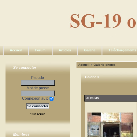
Accueil
Forum
Articles
Galerie
Téléchargements
»
Accueil
Galerie photos
Se connecter
»
Galerie
Pseudo
Mot de passe
Connexion auto
ALBUMS
S'inscrire
Membres