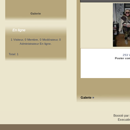
Galerie
En ligne
1 Visiteur, 0 Membre, 0 Modérateur, 0
Administrateur En ligne.
Total: 1
253 
Poster co
»
Galerie
Boosté par
Executé