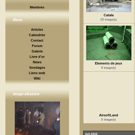
Membres
Catala
25 image(s)
Menu
Articles
Calendrier
Contact
Forum
Galerie
Livre d'or
News
Elements de jeux
Sondages
9 image(s)
Liens web
Wiki
Image aléatoire
AirsoftLand
0 image(s)
GALERIE