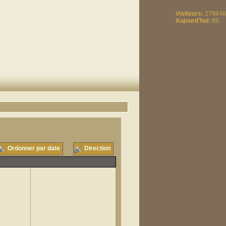
Visiteurs:
279646
Aujourd'hui:
85
Ordonner par date
Direction