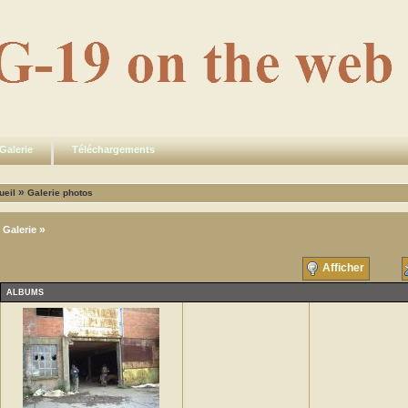
Galerie
Téléchargements
»
ueil
Galerie photos
»
Galerie
Afficher
ALBUMS