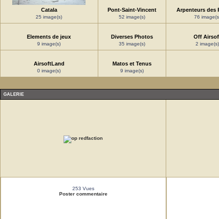
Catala
Pont-Saint-Vincent
Arpenteurs des 
25 image(s)
52 image(s)
76 image(s
Elements de jeux
Diverses Photos
Off Airsof
9 image(s)
35 image(s)
2 image(s)
AirsoftLand
Matos et Tenus
0 image(s)
9 image(s)
GALERIE
253 Vues
Poster commentaire