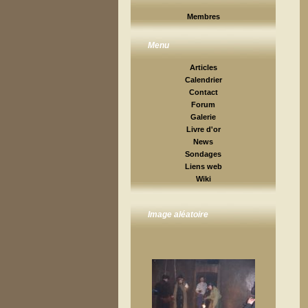
Membres
Menu
Articles
Calendrier
Contact
Forum
Galerie
Livre d'or
News
Sondages
Liens web
Wiki
Image aléatoire