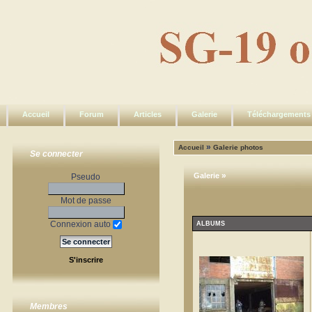
Accueil
Forum
Articles
Galerie
Téléchargements
»
Accueil
Galerie photos
Se connecter
»
Galerie
Pseudo
Mot de passe
Connexion auto
ALBUMS
S'inscrire
Membres