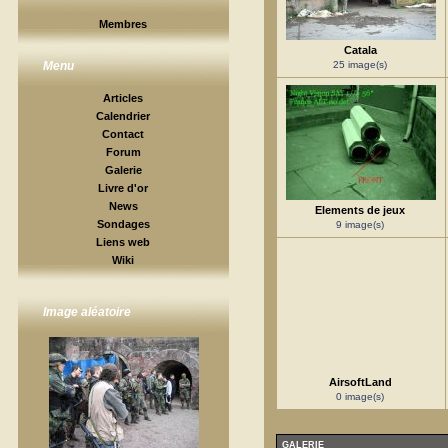
Membres
Catala
25 image(s)
Menu
Articles
Calendrier
Contact
Forum
Galerie
Livre d'or
News
Elements de jeux
Sondages
9 image(s)
Liens web
Wiki
Image aléatoire
AirsoftLand
0 image(s)
GALERIE