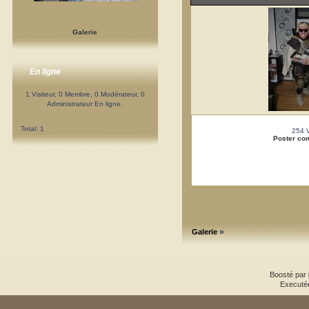
Galerie
En ligne
1 Visiteur, 0 Membre, 0 Modérateur, 0
Administrateur En ligne.
Total: 1
254 
Poster co
»
Galerie
Boosté par
Executé