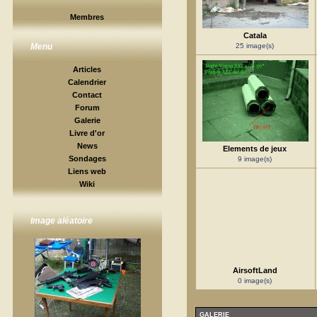
Membres
Catala
25 image(s)
Menu
Articles
Calendrier
Contact
Forum
Galerie
Livre d'or
News
Elements de jeux
Sondages
9 image(s)
Liens web
Wiki
Image aléatoire
AirsoftLand
0 image(s)
GALERIE