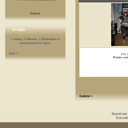
Galerie
En ligne
1 Visiteur, 0 Membre, 0 Modérateur, 0
Administrateur En ligne.
Total: 1
254 
Poster co
»
Galerie
Boosté par
Executé