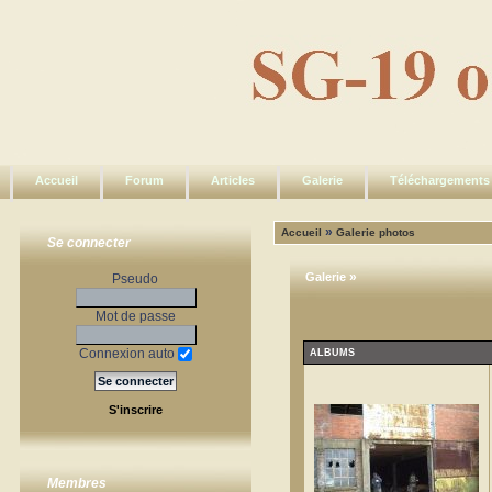
Accueil
Forum
Articles
Galerie
Téléchargements
»
Accueil
Galerie photos
Se connecter
»
Galerie
Pseudo
Mot de passe
Connexion auto
ALBUMS
S'inscrire
Membres