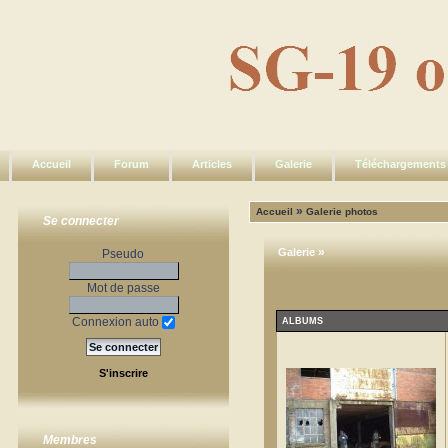
Accueil
Forum
Articles
Galerie
Téléchargements
»
Accueil
Galerie photos
Se connecter
»
Galerie
Pseudo
Mot de passe
Connexion auto
ALBUMS
S'inscrire
Membres