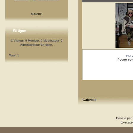
Galerie
En ligne
1 Visiteur, 0 Membre, 0 Modérateur, 0
Administrateur En ligne.
Total: 1
254 
Poster co
»
Galerie
Boosté par
Executé