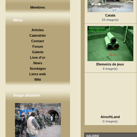
Membres
Catala
25 image(s)
Menu
Articles
Calendrier
Contact
Forum
Galerie
Livre d'or
News
Elements de jeux
Sondages
9 image(s)
Liens web
Wiki
Image aléatoire
AirsoftLand
0 image(s)
GALERIE