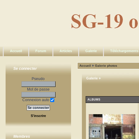
Accueil
Forum
Articles
Galerie
Téléchargements
»
Accueil
Galerie photos
Se connecter
»
Galerie
Pseudo
Mot de passe
Connexion auto
ALBUMS
S'inscrire
Membres