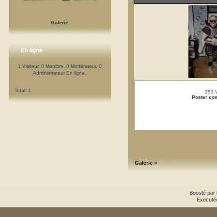
Galerie
En ligne
1 Visiteur, 0 Membre, 0 Modérateur, 0
Administrateur En ligne.
Total: 1
253 
Poster co
»
Galerie
Boosté par
Executé