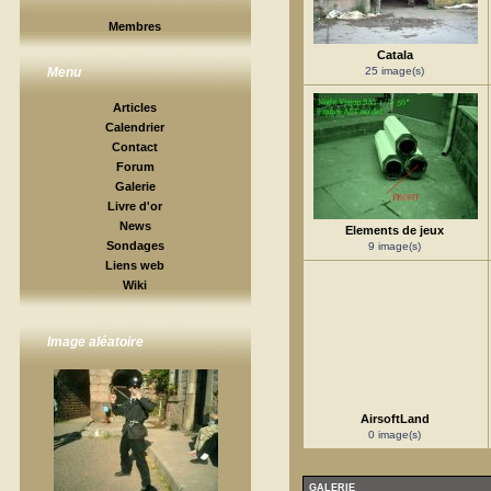
Membres
Catala
25 image(s)
Menu
Articles
Calendrier
Contact
Forum
Galerie
Livre d'or
News
Elements de jeux
Sondages
9 image(s)
Liens web
Wiki
Image aléatoire
AirsoftLand
0 image(s)
GALERIE