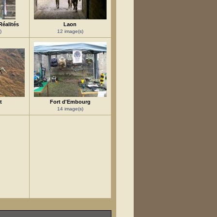
Réalités
Laon
)
12 image(s)
t
Fort d'Embourg
14 image(s)