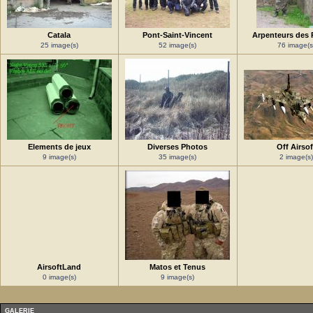
Catala
Pont-Saint-Vincent
Arpenteurs des 
25 image(s)
52 image(s)
76 image(s
Elements de jeux
Diverses Photos
Off Airsof
9 image(s)
35 image(s)
2 image(s)
AirsoftLand
Matos et Tenus
0 image(s)
9 image(s)
GALERIE