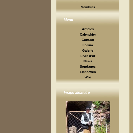
Membres
Menu
Articles
Calendrier
Contact
Forum
Galerie
Livre d'or
News
Sondages
Liens web
Wiki
Image aléatoire