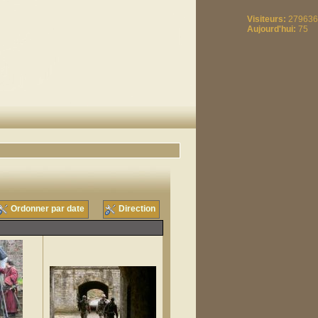
Visiteurs:
279636
Aujourd'hui:
75
Ordonner par date
Direction