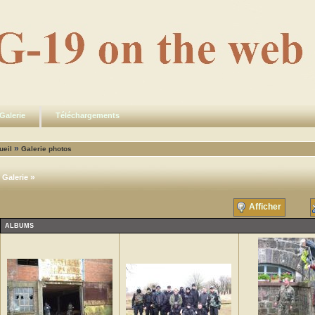
Galerie
Téléchargements
»
ueil
Galerie photos
»
Galerie
Afficher
ALBUMS