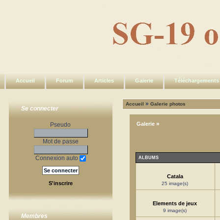
Accueil
Forum
Articles
Galerie
Téléchargements
»
Accueil
Galerie photos
Se connecter
»
Galerie
Pseudo
Mot de passe
Connexion auto
ALBUMS
Catala
S'inscrire
25 image(s)
Elements de jeux
9 image(s)
Membres