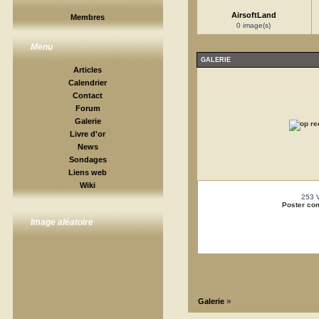
AirsoftLand
Membres
0 image(s)
Menu
GALERIE
Articles
Calendrier
Contact
Forum
Galerie
Livre d'or
News
Sondages
Liens web
Wiki
253 
Poster co
Image aléatoire
»
Galerie