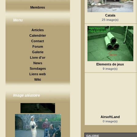
Membres
Catala
25 image(s)
Menu
Articles
Calendrier
Contact
Forum
Galerie
Livre d'or
News
Elements de jeux
Sondages
9 image(s)
Liens web
Wiki
Image aléatoire
AirsoftLand
0 image(s)
GALERIE