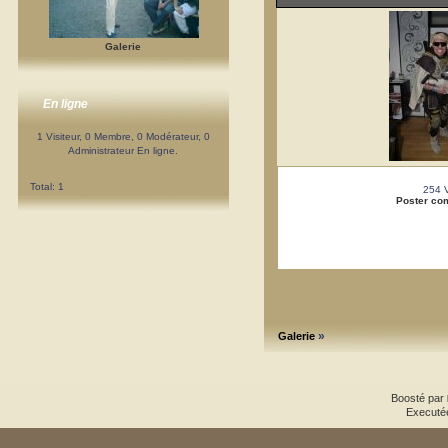
Galerie
En ligne
1 Visiteur, 0 Membre, 0 Modérateur, 0
Administrateur En ligne.
Total: 1
254 
Poster co
»
Galerie
Boosté par
Executé