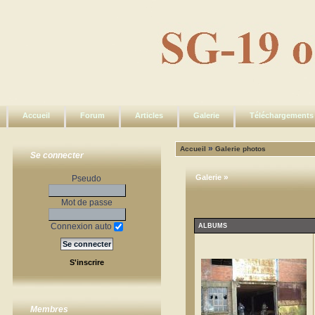
Accueil
Forum
Articles
Galerie
Téléchargements
»
Accueil
Galerie photos
Se connecter
»
Galerie
Pseudo
Mot de passe
Connexion auto
ALBUMS
S'inscrire
Membres