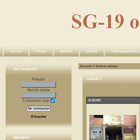
Accueil
Forum
Articles
Galerie
Téléchargements
»
Accueil
Galerie photos
Se connecter
»
Galerie
Pseudo
Mot de passe
Connexion auto
ALBUMS
S'inscrire
Membres