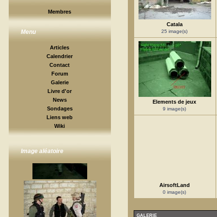
Membres
Catala
25 image(s)
Menu
Articles
Calendrier
Contact
Forum
Galerie
Livre d'or
News
Elements de jeux
Sondages
9 image(s)
Liens web
Wiki
Image aléatoire
AirsoftLand
0 image(s)
GALERIE