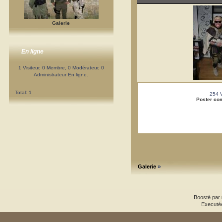
Galerie
En ligne
1 Visiteur, 0 Membre, 0 Modérateur, 0
Administrateur En ligne.
Total: 1
254 
Poster co
»
Galerie
Boosté par
Executé